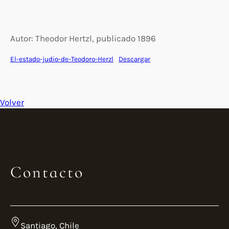
Autor: Theodor Hertzl, publicado 1896
El-estado-judio-de-Teodoro-Herzl
Descargar
Volver
Contacto
Santiago, Chile